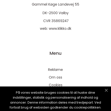
web:
www.klikko.dk
Menu
Reklame
Om oss
Cookies
På vores website bruges cookies til at huske dine
Kontakt Oss
indstillinger, statistik og personalisering af indhold og
Sitemap
annoncer. Denne information deles med tredjepart. Ved
fortsat brug af websiden godkender du cookiepolitikken.