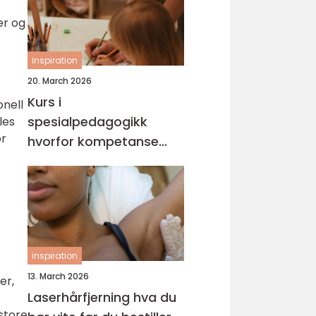
er og
inspiration
20. March 2026
Kurs i
onell
spesialpedagogikk
les
or
hvorfor kompetanse
gjør en forskjell for barn
og unge
inspiration
13. March 2026
er,
Laserhårfjerning hva du
store