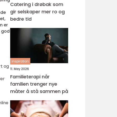
Catering i drøbak som
gir selskaper mer ro og
nde
et,
bedre tid
m er
v god
inspiration
rt og
11. May 2026
Familieterapi når
der
familien trenger nye
måter å stå sammen på
nline