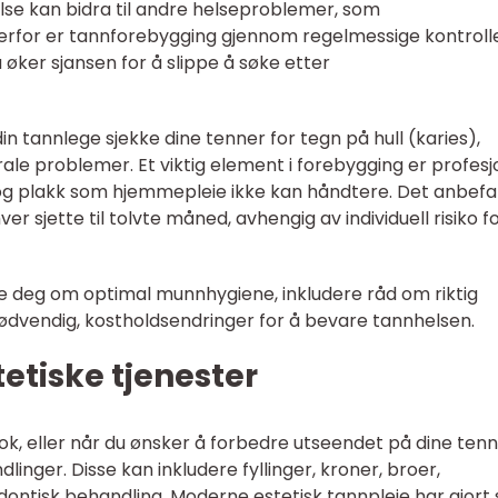
lse kan bidra til andre helseproblemer, som
rfor er tannforebygging gjennom regelmessige kontroll
 øker sjansen for å slippe å søke etter
in tannlege sjekke dine tenner for tegn på hull (karies),
e problemer. Et viktig element i forebygging er profesj
 og plakk som hjemmepleie ikke kan håndtere. Det anbefa
r sjette til tolvte måned, avhengig av individuell risiko f
de deg om optimal munnhygiene, inkludere råd om riktig
nødvendig, kostholdsendringer for å bevare tannhelsen.
etiske tjenester
ok, eller når du ønsker å forbedre utseendet på dine tenn
inger. Disse kan inkludere fyllinger, kroner, broer,
dontisk behandling. Moderne estetisk tannpleie har gjort 