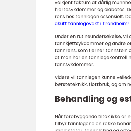
velkjent faktum at dårlig munnhe
hjertesykdommer og diabetes. De
rens hos tannlegen essensielt. Da
akutt tannlegevakt i Trondheim!
Under en rutineundersøkelse, vil d
tannkjøttsykdommer og andre oral
tannrens, som fjerner tannstein
at man har en tannlegekontroll hve
tannsykdommer.
Videre vil tannlegen kunne veile
børsteteknikk, flottbruk, og om 
Behandling og est
Når forebyggende tiltak ikke er n
tilbyr tannlegene en rekke behandl
implantater, tannbleking og orto