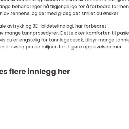
ange behandlinger nå tilgjengelige for å forbedre formen
en av tennene, og dermed gi deg det smilet du ønsker.
ale avtrykk og 3D-bildeteknologi, har forbedret
 av mange tannprosedyrer. Dette øker komforten til pasi
vis du er engstelig for tannlegebesøk, tilbyr mange tannl
on til avslappende miljøer, for å gjøre opplevelsen mer
es flere innlegg her