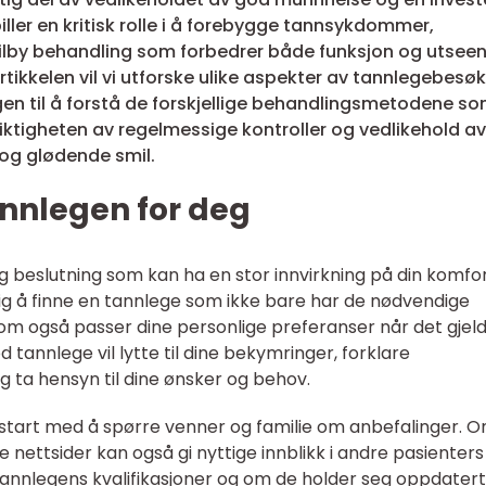
iller en kritisk rolle i å forebygge tannsykdommer,
tilby behandling som forbedrer både funksjon og utsee
rtikkelen vil vi utforske ulike aspekter av tannlegebesøk
gen til å forstå de forskjellige behandlingsmetodene so
å viktigheten av regelmessige kontroller og vedlikehold a
 og glødende smil.
annlegen for deg
g beslutning som kan ha en stor innvirkning på din komfo
iktig å finne en tannlege som ikke bare har de nødvendige
som også passer dine personlige preferanser når det gjel
annlege vil lytte til dine bekymringer, forklare
g ta hensyn til dine ønsker og behov.
 start med å spørre venner og familie om anbefalinger. O
nettsider kan også gi nyttige innblikk i andre pasienters
e tannlegens kvalifikasjoner og om de holder seg oppdatert