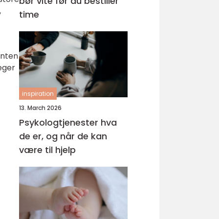
bør vite før du bestiller
,
time
enten
eger
inspiration
13. March 2026
Psykologtjenester hva
de er, og når de kan
være til hjelp