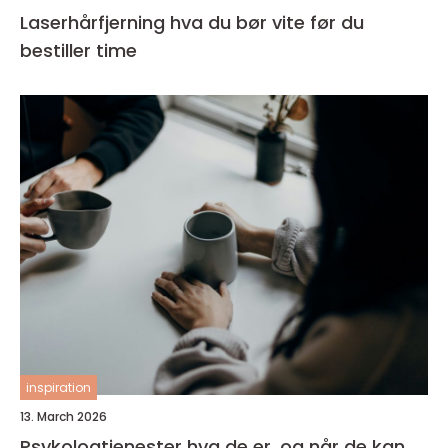
Laserhårfjerning hva du bør vite før du
bestiller time
inspiration
13. March 2026
Psykologtjenester hva de er, og når de kan