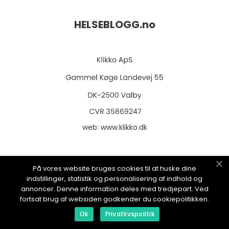
HELSEBLOGG.
no
web:
www.klikko.dk
På vores website bruges cookies til at huske dine
Menu
indstillinger, statistik og personalisering af indhold og
annoncer. Denne information deles med tredjepart. Ved
fortsat brug af websiden godkender du cookiepolitikken.
Reklame
Ok
Privatlivspolitik
Om oss