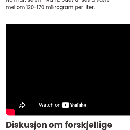
Normalt selen nivå i blodet anses å være
mellom 120-170 mikrogram per liter.
Diskusjon om forskjellige