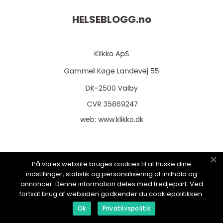
HELSEBLOGG.
no
web:
www.klikko.dk
På vores website bruges cookies til at huske dine
Menu
indstillinger, statistik og personalisering af indhold og
annoncer. Denne information deles med tredjepart. Ved
fortsat brug af websiden godkender du cookiepolitikken.
Reklame
Ok
Privatlivspolitik
Om oss