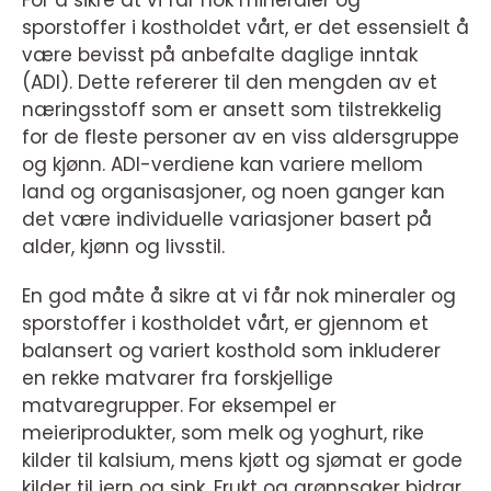
For å sikre at vi får nok mineraler og
sporstoffer i kostholdet vårt, er det essensielt å
være bevisst på anbefalte daglige inntak
(ADI). Dette refererer til den mengden av et
næringsstoff som er ansett som tilstrekkelig
for de fleste personer av en viss aldersgruppe
og kjønn. ADI-verdiene kan variere mellom
land og organisasjoner, og noen ganger kan
det være individuelle variasjoner basert på
alder, kjønn og livsstil.
En god måte å sikre at vi får nok mineraler og
sporstoffer i kostholdet vårt, er gjennom et
balansert og variert kosthold som inkluderer
en rekke matvarer fra forskjellige
matvaregrupper. For eksempel er
meieriprodukter, som melk og yoghurt, rike
kilder til kalsium, mens kjøtt og sjømat er gode
kilder til jern og sink. Frukt og grønnsaker bidrar