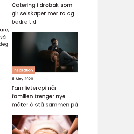
Catering i drøbak som
gir selskaper mer ro og
bedre tid
iaré,
gså
 deg
inspiration
11. May 2026
Familieterapi når
familien trenger nye
måter å stå sammen på