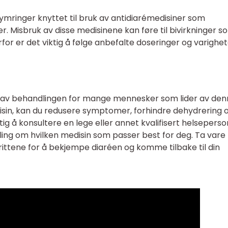
ymringer knyttet til bruk av antidiarémedisiner som
r. Misbruk av disse medisinene kan føre til bivirkninger s
or er det viktig å følge anbefalte doseringer og varighet
del av behandlingen for mange mennesker som lider av de
edisin, kan du redusere symptomer, forhindre dehydrering 
ktig å konsultere en lege eller annet kvalifisert helseperso
aling om hvilken medisin som passer best for deg. Ta vare
rittene for å bekjempe diaréen og komme tilbake til din