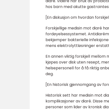
diaré. Videre har bruk av probiot
hos barn med akutte gastrointest
[En diskusjon om hvordan forskjel
Forskjellige medisin mot diaré 
fordøyelsessystemet. Antidiaréme
bekjemper bakterielle infeksjoner
mens elektrolyttløsninger erstat
En annen viktig forskjell mellom 
kjøpes over disk uten resept, men
helsepersonell for å få riktig an
deg.
[En historisk gjennomgang av for
Historisk sett har medisin mot di
komplikasjoner av diaré. Disse med
personer som lider av kronisk dia