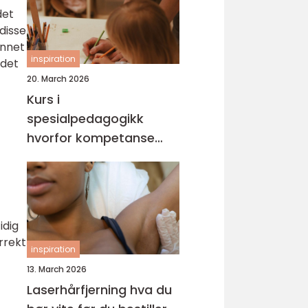
det
disse
annet
inspiration
 det
20. March 2026
Kurs i
spesialpedagogikk
hvorfor kompetanse
gjør en forskjell for barn
og unge
idig
rrekt
inspiration
13. March 2026
Laserhårfjerning hva du