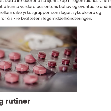
er. Dette inkluderer å ha kjennskap til legemidlenes virkni
amt å kunne vurdere pasientens behov og eventuelle endrin
ellom ulike yrkesgrupper, som leger, sykepleiere og
or å sikre kvaliteten i legemiddelhåndteringen.
g rutiner