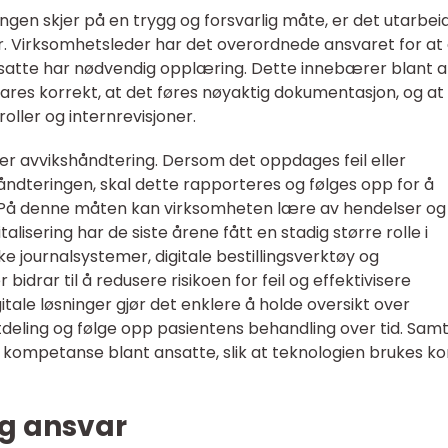
ngen skjer på en trygg og forsvarlig måte, er det utarbei
jer. Virksomhetsleder har det overordnede ansvaret for at 
ansatte har nødvendig opplæring. Dette innebærer blant 
ares korrekt, at det føres nøyaktig dokumentasjon, og at
ller og internrevisjoner.
n er avvikshåndtering. Dersom det oppdages feil eller
ndteringen, skal dette rapporteres og følges opp for å
jen. På denne måten kan virksomheten lære av hendelser og
talisering har de siste årene fått en stadig større rolle i
e journalsystemer, digitale bestillingsverktøy og
drar til å redusere risikoen for feil og effektivisere
tale løsninger gjør det enklere å holde oversikt over
eling og følge opp pasientens behandling over tid. Samt
og kompetanse blant ansatte, slik at teknologien brukes ko
og ansvar