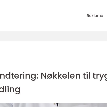
Reklame
tering: Nøkkelen til try
dling