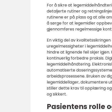
For å sikre at legemiddelhåndteri
detaljerte rutiner og retningslin
rutinene er på plass og at alle 
å sørge for at legemidler oppbev
gjennomføres regelmessige kontro
En viktig del av kvalitetssikringe
uregelmessigheter i legemiddelhå
hindre at lignende feil skjer ig
kontinuerlig forbedre praksis. Digi
legemiddelhåndtering. Elektronisk
automatiserte doseringssystemer bi
arbeidsprosessene. Bruken av digi
legemiddellager, dokumentere utd
stiller dette krav til opplæring 
og sikkert.
Pasientens rolle 