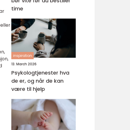
bør vite før du bestiller
time
ar
eller
en,
inspiration
jon,
13. March 2026
d
Psykologtjenester hva
de er, og når de kan
være til hjelp