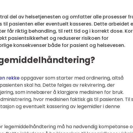
ral del av helsetjenesten og omfatter alle prosesser fr
is til pasienten eller eventuelt kasseres. Dette arbeidet e
r får riktig behandling, til rett tid og i korrekt dose. Ko
økt pasientsikkerhet og reduserer risikoen for
vorlige konsekvenser både for pasient og helsevesen.
egemiddelhåndtering?
en rekke
oppgaver som starter med ordinering, altså
asienten skal ha. Dette følges av rekvirering, der
gjøring, som innebærer å klargjøre medisinen for bruk.
inistrering, hvor medisinen faktisk gis til pasienten. Til s
asjon og eventuelt kassering av legemidler i denne
for legemiddelhåndtering må ha nødvendig kompetanse 