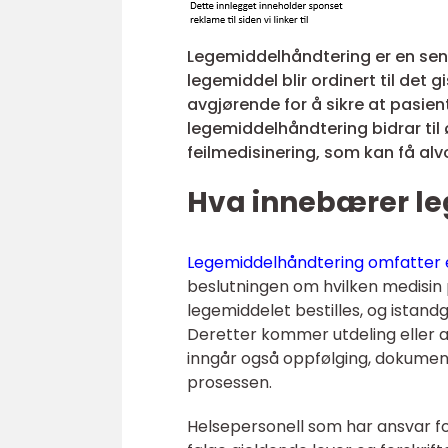
Legemiddelhåndtering er en sent
legemiddel blir ordinert til det g
avgjørende for å sikre at pasiente
legemiddelhåndtering bidrar til 
feilmedisinering, som kan få al
Hva innebærer l
Legemiddelhåndtering omfatter 
beslutningen om hvilken medisin p
legemiddelet bestilles, og istand
Deretter kommer utdeling eller adm
inngår også oppfølging, dokument
prosessen.
Helsepersonell som har ansvar 