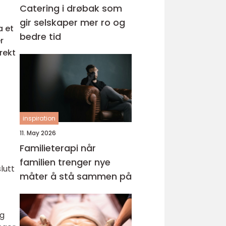
Catering i drøbak som
gir selskaper mer ro og
a et
bedre tid
r
rrekt
inspiration
11. May 2026
Familieterapi når
familien trenger nye
lutt
måter å stå sammen på
og