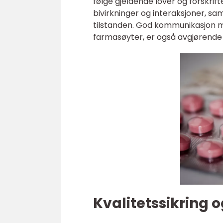
følge gjeldende lover og forskrift
bivirkninger og interaksjoner, s
tilstanden. God kommunikasjon m
farmasøyter, er også avgjørende f
Kvalitetssikring o