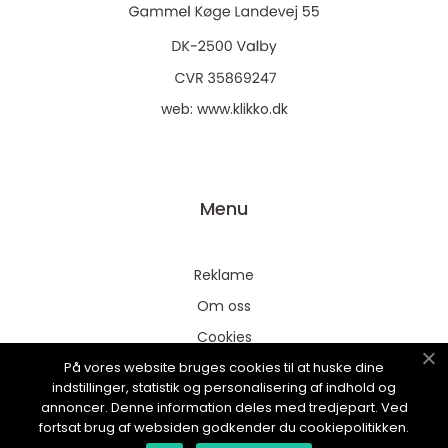
web:
www.klikko.dk
Menu
Reklame
Om oss
Cookies
På vores website bruges cookies til at huske dine
Kontakt Oss
indstillinger, statistik og personalisering af indhold og
Sitemap
annoncer. Denne information deles med tredjepart. Ved
fortsat brug af websiden godkender du cookiepolitikken.