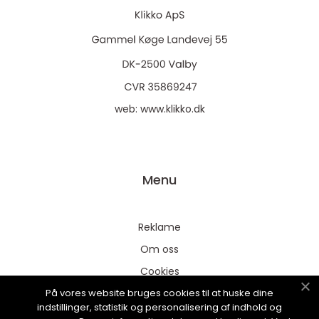
web:
www.klikko.dk
Menu
Reklame
Om oss
Cookies
På vores website bruges cookies til at huske dine
Kontakt Oss
indstillinger, statistik og personalisering af indhold og
Sitemap