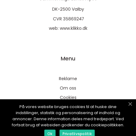
web:
www.klikko.dk
Menu
Reklame
Om oss
Cookies
På vores website bruges cookies til at huske dine
Kontakt Oss
indstillinger, statistik og personalisering af indhold og
Sitemap
annoncer. Denne information deles med tredjepart. Ved
fortsat brug af websiden godkender du cookiepolitikken.
Ok
Privatlivspolitik