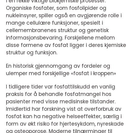
i en rekke viktige biokjemiske prosesser.
Organiske fosfater, som fosfolipider og
nukleinsyrer, spiller også en avgjørende rolle i
mange cellulære funksjoner, spesielt i
cellemembranenes struktur og genetisk
informasjonsbevaring. Forskjellene mellom
disse formene av fosfat ligger i deres kjemiske
struktur og funksjon.
En historisk gjennomgang av fordeler og
ulemper med forskjellige «fosfat i kroppen»
I tidligere tider var fosfattilskudd en vanlig
praksis for å behandle fosfatmangel hos
pasienter med visse medisinske tilstander.
Imidlertid har forskning vist at overforbruk av
fosfat kan ha negative helseeffekter, særlig i
form av økt risiko for hjertesykdom, nyreskade
og osteoporose. Moderne tilnærminger til