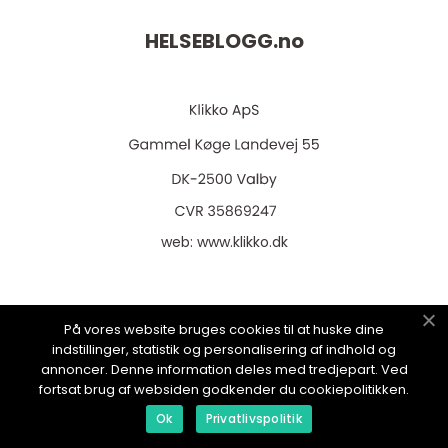
HELSEBLOGG.
no
web:
www.klikko.dk
På vores website bruges cookies til at huske dine
Menu
indstillinger, statistik og personalisering af indhold og
annoncer. Denne information deles med tredjepart. Ved
fortsat brug af websiden godkender du cookiepolitikken.
Reklame
Ok
Privatlivspolitik
Om oss