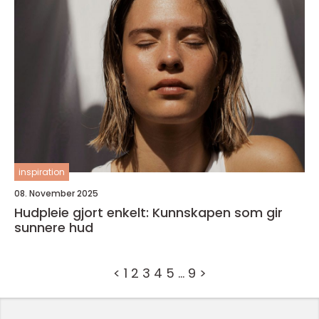
inspiration
08. November 2025
Hudpleie gjort enkelt: Kunnskapen som gir
sunnere hud
<
1
2
3
4
5
…
9
>